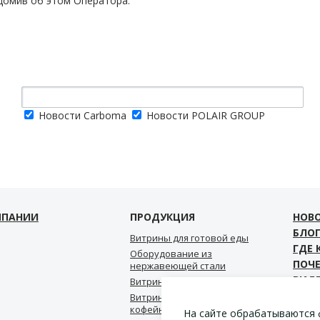
домив об этом Оператора.
Новости Carboma
Новости POLAIR GROUP
МПАНИИ
ПРОДУКЦИЯ
НОВ
БЛО
Витрины для готовой еды
ГДЕ 
Оборудование из
ПОЧ
нержавеющей стали
ВИД
Витрины для мороженого
СКА
Витрины для кондитерской,
кофейни, пекарни
КОН
На сайте обрабатываются 