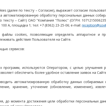
kies (далее по тексту – Согласие), выражает согласие пользо
) на автоматизированную обработку персональных данных соби
о тексту – Сайт) ОАО "Компания "Полюс" (ОГРН: 1071215006235
100 А, площадка 1; тел: +7 (8362) 23-25-06; e-mail:
reception@sovit
ие файлы cookies, позволяющие определять аппаратное и п
леживать действия Пользователя на Сайте.
ощью сервисов:
х программ, используются Оператором, с целью улучшения р
позволяет обеспечить более удобное оставление заявок на Сайте
зводить автоматизированную обработку данных собираемых 
ление, хранение, уточнение (обновление, изменение), извле
ния, до момента достижения цели обработки персональных дан