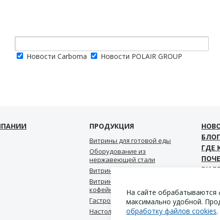
Новости Carboma
Новости POLAIR GROUP
МПАНИИ
ПРОДУКЦИЯ
НОВ
БЛО
Витрины для готовой еды
ГДЕ 
Оборудование из
ПОЧ
нержавеющей стали
ВИД
Витрины для мороженого
СКА
Витрины для кондитерской,
кофейни, пекарни
КОН
На сайте обрабатываются 
Гастрономические витрины
максимально удобной. Про
обработку файлов cookies
.
Настольные витрины