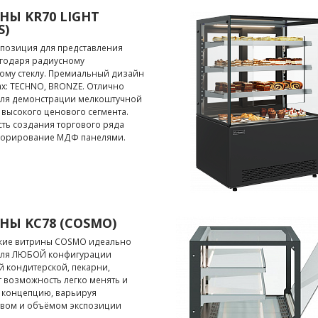
НЫ KR70 LIGHT
S)
спозиция для представления
агодаря радиусному
ому стеклу. Премиальный дизайн
ах: TECHNO, BRONZE. Отлично
для демонстрации мелкоштучной
высокого ценового сегмента.
ть создания торгового ряда
екорирование МДФ панелями.
НЫ KC78 (COSMO)
кие витрины COSMO идеально
для ЛЮБОЙ конфигурации
 кондитерской, пекарни,
 возможность легко менять и
 концепцию, варьируя
твом и объёмом экспозиции