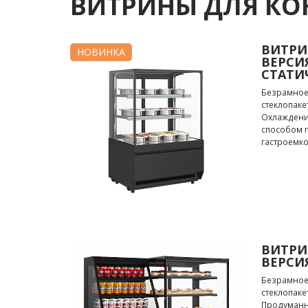
ВИТРИНЫ ДЛЯ КО
ВИТРИ
НОВИНКА
ВЕРСИЯ
СТАТИ
Безрамное 
стеклопаке
Охлаждени
способом 
гастроемко
ВИТРИ
ВЕРСИЯ
Безрамное 
стеклопаке
Продуманна