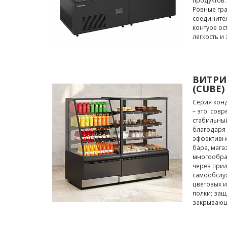
продуктов.
Ровные гра
соедините
контуре о
легкость и
ВИТРИ
(CUBE)
Серия кон
– это: сов
стабильны
благодаря 
эффективн
бара, мага
многообра
через при
самообслу
цветовых и
полки; защ
закрывающ