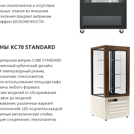
ни стеклопакетов и отсутствие
льных планок во внешнем
стекления придают витринам
 эффект БЕСКОНЕЧНОСТИ.
НЫ KC70 STANDARD
дитерских витрин CUBE STANDARD
ременный кубический дизайн;
й температурный режим,
наличию стеклопакетов;
ое использование площади кафе,
зина любого формата;
зие моделей от обслуживания
лавок до моделей
живания; различные вариант
сполнений; LED-подсветка каждой
итные металлические стойки,
ие соединение стеклопакетов.