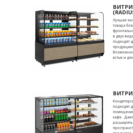
ВИТРИ
(RADIU
Лучшая эк
товара бл
фронтальн
в двух вид
подходят 
продукции 
Возможнос
встык и д
ВИТРИ
Кондитерс
подходят 
помещений
кафе. Дают
расширять
пространс