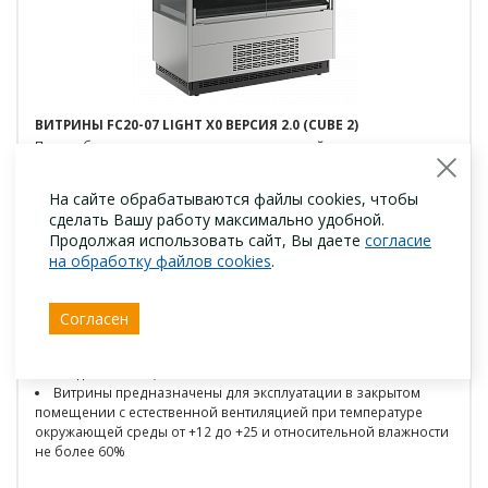
ВИТРИНЫ FC20-07 LIGHT X0 ВЕРСИЯ 2.0 (CUBE 2)
Под любую задачу и помещение — в линейке представлены
модификации в различных типоразмерах и характеристиках.
Широкий спектр задач: от импульсных продаж с открытой
На сайте обрабатываются файлы cookies, чтобы
фасадной частью или максимальное энергосбережение в
сделать Вашу работу максимально удобной.
моделях со стеклянными фронтами. Благодаря широким
Продолжая использовать сайт, Вы даете
согласие
возможностям отделки витрин они элегантно впишутся в
на обработку файлов cookies
.
любые торговые зоны: от магазинов у дома, до
гипермаркетов.
Номинальное напряжение 220 В, 50 Гц
Согласен
Тип охлаждения – динамический
Климатический класс оборудования: 3
Хладагент R290, R404a
Витрины предназначены для эксплуатации в закрытом
помещении с естественной вентиляцией при температуре
окружающей среды от +12 до +25 и относительной влажности
не более 60%