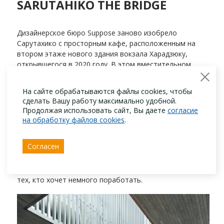
SARUTAHIKO THE BRIDGE
Дизайнерское бюро Suppose заново изобрело
Сарутахико с просторным кафе, расположенным на
втором этаже нового здания вокзала Харадзюку,
открывшегося в 2020 году. В этом вместительном
кафе с видом на один из самых оживленных районов
Токио нет недостатка в сидячих местах. Несмотря на
На сайте обрабатываются файлы cookies, чтобы
то, что это преимущественно современное
сделать Вашу работу максимально удобной.
пространство, здесь присутствуют и традиционные
Продолжая использовать сайт, Вы даете
согласие
японские элементы: от деревянных панелей сёдзи ,
на обработку файлов cookies
.
разделяющих зоны отдыха, до дерева бонсай возле
входа. Пожалуй, самым потрясающим предметом
Согласен
интерьера кофейни является массивный центральный
деревянный стол, вырезанный, казалось бы, из одного
дерева. Стол также оснащен удобными розетками для
тех, кто хочет немного поработать.