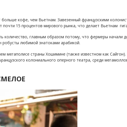
т больше кофе, чем Вьетнам. Завезенный французскими колонист
т почти 15 процентов мирового рынка, что делает Вьетнам гиг
ть количество, главным образом потому, что фермеры начали 
н робусты любимой знатоками арабикой.
ем мегаполисе страны Хошимине (также известном как Сайгон).
 французского колониального оперного театра, среди мегамолл
 СМЕЛОЕ