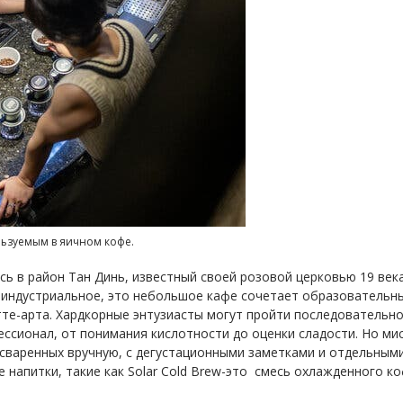
ьзуемым в яичном кофе.
сь в район Тан Динь, известный своей розовой церковью 19 в
и индустриальное, это небольшое кафе сочетает образовательн
те-арта. Хардкорные энтузиасты могут пройти последовательно
ессионал, от понимания кислотности до оценки сладости.
Но мис
 сваренных вручную, с дегустационными заметками и отдельным
 напитки, такие как Solar Cold Brew-это смесь охлажденного к