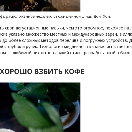
офт, расположенное недалеко от оживленной улицы Донг Хой.
ть свои дегустационные навыки, чем это огромное, похожее на
доске указано множество местных и международных зерен, а ил
со до более сложных методов перелива и погружных устройств.
лб, трубок и ручек. Технология медленного капания испытает в
ом — любимый пикантно-сладкий стиль, разработанный в бывш
 : ХОРОШО ВЗБИТЬ КОФЕ