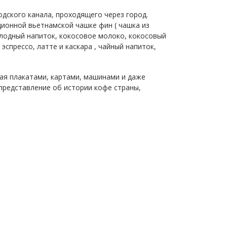
одского канала, проходящего через город.
ионной вьетнамской чашке фин ( чашка из
лодный напиток, кокосовое молоко, кокосовый
спрессо, латте и каскара , чайный напиток,
ая плакатами, картами, машинами и даже
редставление об истории кофе страны,