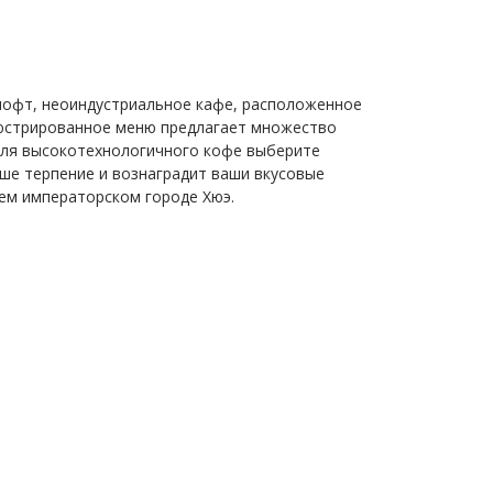
 лофт, неоиндустриальное кафе, расположенное
люстрированное меню предлагает множество
 Для высокотехнологичного кофе выберите
аше терпение и вознаградит ваши вкусовые
ем императорском городе Хюэ.