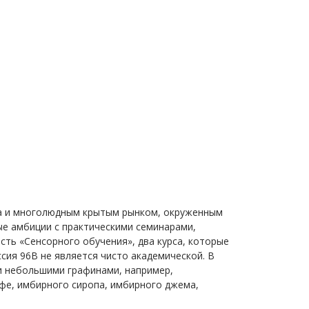
ека и многолюдным крытым рынком, окруженным
ые амбиции с практическими семинарами,
сть «Сенсорного обучения», два курса, которые
сия 96B не является чисто академической. В
и небольшими графинами, например,
офе, имбирного сиропа, имбирного джема,