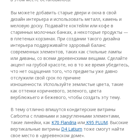
Вы можете добавить старые двери и окна в свой
дизайн интерьера и использовать металл, камень и
меловую доску. Подавайте коктейли или кофе в
старинных молочных банках, а некоторые продукты —
в плетеных корзинах. При создании такого дизайна
интерьера поддерживайте здоровый баланс
современных элементов, таких как стильные лампы
или диваны, со всеми деревенскими вещами. Сделайте
акцент на грубой красоте, но в то же время убедитесь,
что нет ощущения того, что предметы уже давно
отслужили свой срок по причине
изношенности. Используйте землистые цвета, такие
как оттенки коричневого, зеленого, цвета
верблюжьего и бежевого, чтобы создать эту тему.
В тему отлично впишутся кондитерские витрины
Carboma
c
плавными и закругленными элементами,
такие линейки, как
K
70
Flandria
или
K
95
PLUM
. Высокие
вертикальные витрины
D
4
Latium
тоже смогут найти
свое место в «деревенском доме».